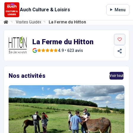
Auch Culture & Loisirs
Menu
Visites Guidées
La Ferme du Hitton
La Ferme du Hitton
Informations et réservations
Réservez en ligne votre visite à La Ferme du Hitton 24h/24. Géoloc
La Ferme du Hitton
4.9
•
623
avis
Nos activités
Voir tout