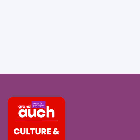
Avis Google
4.9
•
623
avis
Infos pratiques