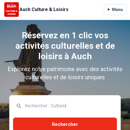
Auch Culture & Loisirs
Menu
Réservez en 1 clic vos
activités culturelles et de
loisirs à Auch
Explorez notre patrimoine avec des activités
culturelles et de loisirs uniques
Rechercher : Loisir
Rechercher